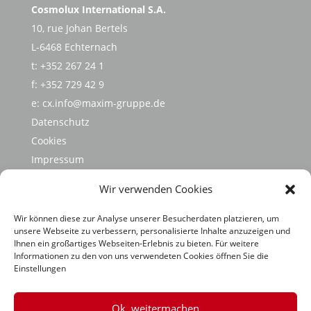
Cosmolux International S.A.
10, rue Johan Bertels
L-6468 Echternach
t: +352 267 24 1
f: +352 729 42 9
e:
cx.info@maxim-gruppe.de
Datenschutz
Cookies
Impressum
Hinweisgebersystem
Wir verwenden Cookies
Code of Conduct
MAXIM Gruppe
Wir können diese zur Analyse unserer Besucherdaten platzieren, um
unsere Webseite zu verbessern, personalisierte Inhalte anzuzeigen und
Nachhaltigkeit
Ihnen ein großartiges Webseiten-Erlebnis zu bieten. Für weitere
Informationen zu den von uns verwendeten Cookies öffnen Sie die
Einstellungen
Ok, weitermachen