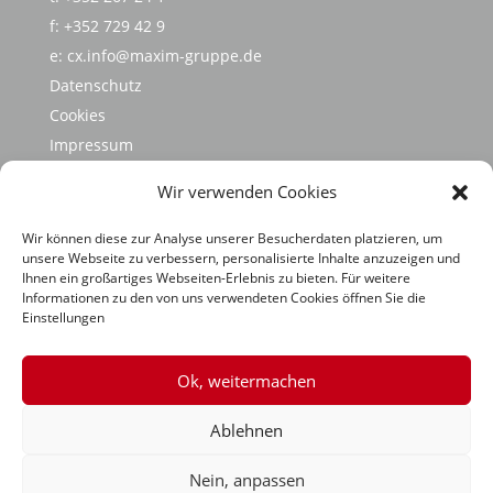
f: +352 729 42 9
e:
cx.info@maxim-gruppe.de
Datenschutz
Cookies
Impressum
Hinweisgebersystem
Wir verwenden Cookies
Code of Conduct
MAXIM Gruppe
Wir können diese zur Analyse unserer Besucherdaten platzieren, um
unsere Webseite zu verbessern, personalisierte Inhalte anzuzeigen und
Nachhaltigkeit
Ihnen ein großartiges Webseiten-Erlebnis zu bieten. Für weitere
Informationen zu den von uns verwendeten Cookies öffnen Sie die
Einstellungen
Ok, weitermachen
Ablehnen
Nein, anpassen